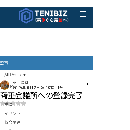
記事
All Posts
英生 満岡
All Posts
2025年9月12日
読了時間: 1分
商工会議所への登録完了
お知らせ
5つ星のうちNaNと評価されています。
講演
イベント
協会関連