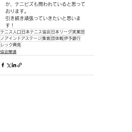
か、テニビズも問われていると思って
おります。
引き続き頑張っていきたいと思いま
す！
テニス人口
日本テニス協会
日本リーグ
実業団
ノアインドアステージ
集客
団体戦
伊予銀行
レック興発
協会関連
すべて表示
最新記事