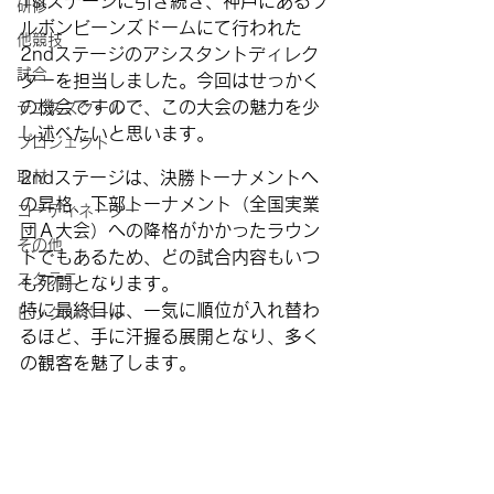
1stステージに引き続き、神戸にあるブ
研修
ルボンビーンズドームにて行われた
他競技
2ndステージのアシスタントディレク
試合
ターを担当しました。今回はせっかく
の機会ですので、この大会の魅力を少
テニススクール
し述べたいと思います。
プロジェクト
取材
2ndステージは、決勝トーナメントへ
の昇格、下部トーナメント（全国実業
コーディネーター
団Ａ大会）への降格がかかったラウン
その他
ドでもあるため、どの試合内容もいつ
スタテニ
も死闘となります。
特に最終日は、一気に順位が入れ替わ
ピックルボール
るほど、手に汗握る展開となり、多く
の観客を魅了します。