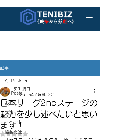
記事
All Posts
英生 満岡
All Posts
1月26日
読了時間: 2分
日本リーグ2ndステージの
お知らせ
魅力を少し述べたいと思い
講演
イベント
ます！
協会関連
5つ星のうちNaNと評価されています。